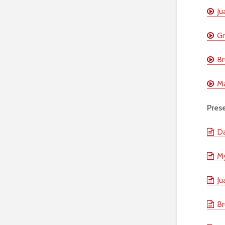
Ju
Gr
Br
Ma
Pres
Da
My
Ju
Br