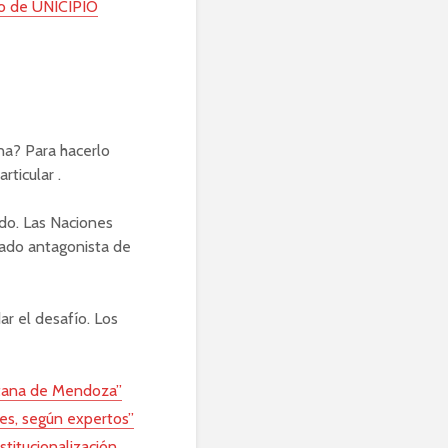
so de UNICIPIO
na? Para hacerlo
ticular .
do. Las Naciones
lado antagonista de
r el desafío. Los
itana de Mendoza”
des, según expertos”
stitucionalización