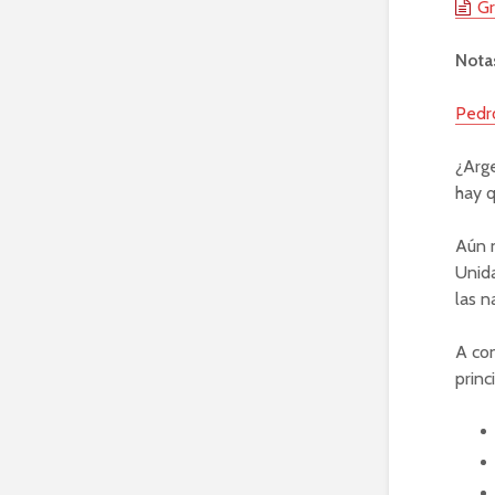
Gr
Notas
Pedro
¿Arge
hay q
Aún n
Unida
las n
A con
princ