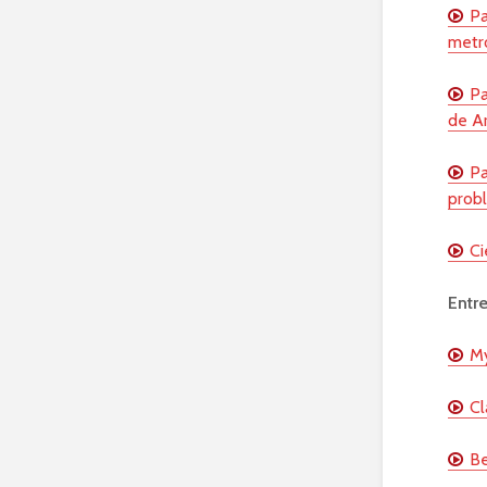
Pa
metro
Pa
de Ar
Pa
probl
Ci
Entr
My
Cl
Be