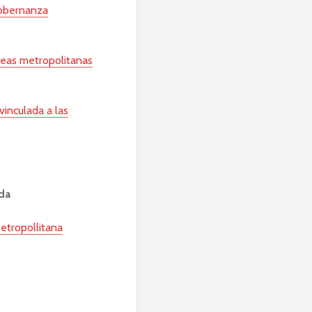
gobernanza
reas metropolitanas
vinculada a las
ada
etropollitana