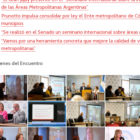
de las Áreas Metropolitanas Argentinas”
Prunotto impulsa consolidar por ley el Ente metropolitano de C
municipios
“Se realizó en el Senado un seminario internacional sobre áreas
“Vamos por una herramienta concreta que mejore la calidad de vi
metropolitanas”
enes del Encuentro