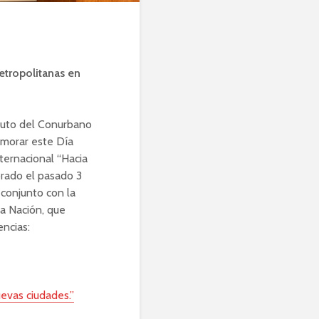
Metropolitanas en
ituto del Conurbano
morar este Día
nternacional “Hacia
brado el pasado 3
 conjunto con la
a Nación, que
encias:
evas ciudades.”