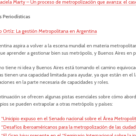
aciela Marty – Un proceso de metropolización que avanza: el ca
 Periodísticas
 Ortíz: La gestión Metropolitana en Argentina
ntina aspira a volver a la escena mundial en materia metropolita
ue aprender a gestionar bien sus metrópolis, y Buenos Aires en par
o tiene ni idea y Buenos Aires está tomando el camino equivoca
s tienen una capacidad limitada para ayudar, ya que están en el 
aciones en la parte necesaria de capacidades y roles.
tinuación se ofrecen algunas pistas esenciales sobre cómo aborda
ipios se pueden extrapolar a otras metrópolis y países:
“Unicipio expuso en el Senado nacional sobre el Área Metropol
“Desafíos iberoaméricanos para la metropolización de las ciuda
“El Gran Jujuy presente en el “Seminario Internacional sobre la in