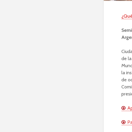
¿Qué
Semin
Arge
Ciuda
de l
Mundi
la in
de oc
Comis
presi
Ap
Pa