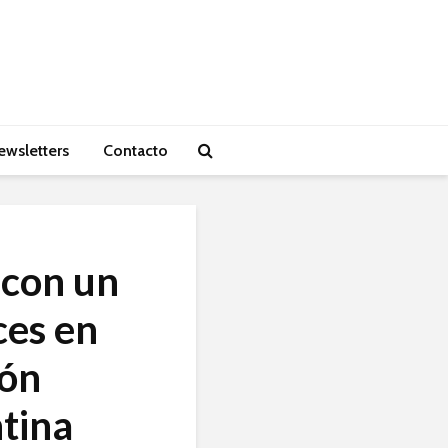
ewsletters
Contacto
con un
ces en
ión
tina