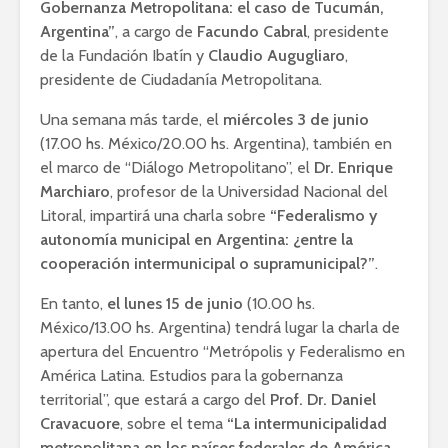
Gobernanza Metropolitana: el caso de Tucumán,
Argentina”
, a cargo de
Facundo Cabral
, presidente
de la Fundación Ibatín y
Claudio Augugliaro
,
presidente de Ciudadanía Metropolitana.
Una semana más tarde, el
miércoles 3 de junio
(17.00 hs. México/20.00 hs. Argentina), también en
el marco de “Diálogo Metropolitano”, el
Dr. Enrique
Marchiaro
, profesor de la Universidad Nacional del
Litoral, impartirá una charla sobre
“Federalismo y
autonomía municipal en Argentina: ¿entre la
cooperación intermunicipal o supramunicipal?”
.
En tanto,
el lunes 15 de junio
(10.00 hs.
México/13.00 hs. Argentina) tendrá lugar la charla de
apertura del Encuentro “Metrópolis y Federalismo en
América Latina. Estudios para la gobernanza
territorial”, que estará a cargo del
Prof. Dr. Daniel
Cravacuore
, sobre el tema
“La intermunicipalidad
metropolitana en los países federales de América