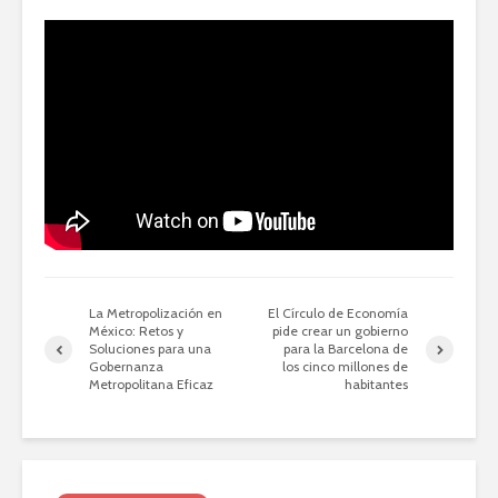
La Metropolización en
El Círculo de Economía
México: Retos y
pide crear un gobierno
Soluciones para una
para la Barcelona de
Gobernanza
los cinco millones de
Metropolitana Eficaz
habitantes