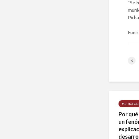
“Se h
munic
Picha
Fuen
METRÓPOLI
Por qué
un fenó
explicac
desarro