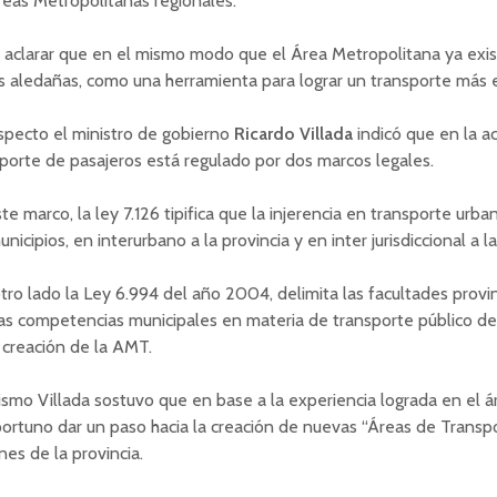
eas Metropolitanas regionales.
aclarar que en el mismo modo que el Área Metropolitana ya exist
 aledañas, como una herramienta para lograr un transporte más e
specto el ministro de gobierno
Ricardo
Villada
indicó que en la ac
porte de pasajeros está regulado por dos marcos legales.
te marco, la ley 7.126 tipifica que la injerencia en transporte urb
unicipios, en interurbano a la provincia y en inter jurisdiccional a l
tro lado la Ley 6.994 del año 2004, delimita las facultades provin
as competencias municipales en materia de transporte público de
 creación de la AMT.
smo Villada sostuvo que en base a la experiencia lograda en el 
ortuno dar un paso hacia la creación de nuevas “Áreas de Transpo
nes de la provincia.