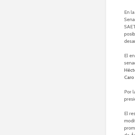
En la
Senad
SAETA
posib
desar
El en
sena
Héct
Caro 
Por l
pres
El re
modif
promo