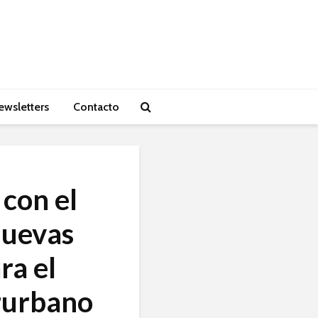
ewsletters
Contacto
 con el
nuevas
ra el
erurbano