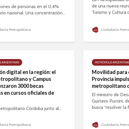
de una nueva reun
lones de personas en el 0,4%
Turismo y Cultura d
orio nacional. Una concentración...
anía Metropolitana
Ciudadanía Metro
S ARGENTINAS
METRÓPOLIS ARGENTINA
n digital en la región: el
Movilidad para e
tropolitano y Campus
Provincia impul
anzaron 3000 becas
metropolitano c
s en cursos oficiales de
El ministro de Desa
Gustavo Puccini, d
busca “resolver la 
etropolitano Córdoba junto al...
anía Metropolitana
Ciudadanía Metro