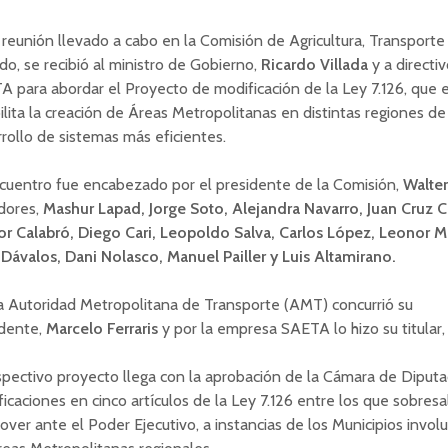
 reunión llevado a cabo en la Comisión de Agricultura, Transporte
o, se recibió al ministro de Gobierno,
Ricardo
Villada
y a directi
 para abordar el Proyecto de modificación de la Ley 7.126, que e
ilita la creación de Áreas Metropolitanas en distintas regiones de 
rollo de sistemas más eficientes.
cuentro fue encabezado por el presidente de la Comisión,
Walte
dores,
Mashur Lapad, Jorge Soto, Alejandra Navarro, Juan Cruz C
or Calabró, Diego Cari, Leopoldo Salva, Carlos López, Leonor M
Dávalos, Dani Nolasco, Manuel Pailler y Luis Altamirano.
a Autoridad Metropolitana de Transporte (AMT) concurrió su
idente,
Marcelo
Ferraris
y por la empresa SAETA lo hizo su titular
spectivo proyecto llega con la aprobación de la Cámara de Diput
icaciones en cinco artículos de la Ley 7.126 entre los que sobresa
ver ante el Poder Ejecutivo, a instancias de los Municipios involu