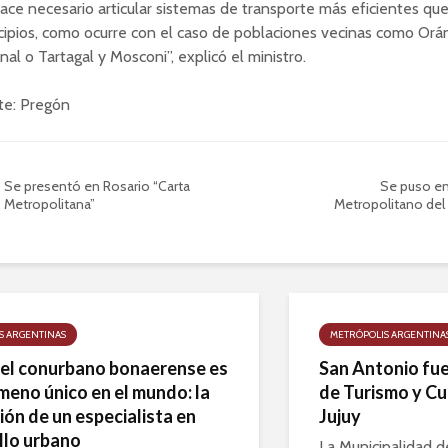
ace necesario articular sistemas de transporte más eficientes qu
ipios, como ocurre con el caso de poblaciones vecinas como Orán
nal o Tartagal y Mosconi”, explicó el ministro.
te: Pregón
Se presentó en Rosario “Carta
Se puso en
Metropolitana”
Metropolitano del
S ARGENTINAS
METRÓPOLIS ARGENTINA
 el conurbano bonaerense es
San Antonio fue
meno único en el mundo: la
de Turismo y Cu
ión de un especialista en
Jujuy
llo urbano
La Municipalidad 