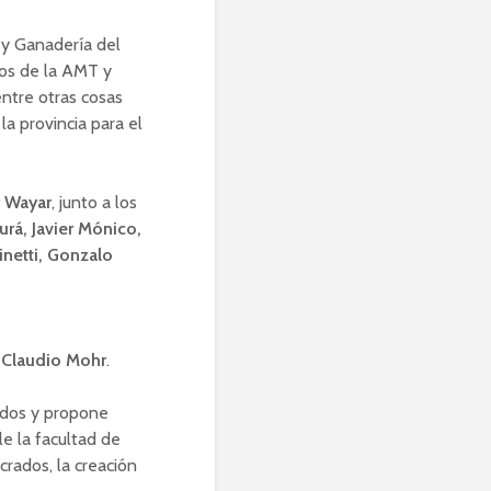
 y Ganadería del
vos de la AMT y
ntre otras cosas
la provincia para el
r Wayar
, junto a los
urá, Javier Mónico,
inetti, Gonzalo
,
Claudio
Mohr
.
ados y propone
le la facultad de
crados, la creación