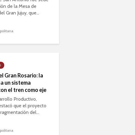
ión de la Mesa de
el Gran Jujuy, que...
politana
S
l Gran Rosario: la
sa un sistema
on el tren como eje
rrollo Productivo,
estacó que el proyecto
fragmentación del...
politana