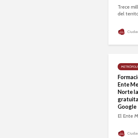
Trece mil
del territ
Ciudad
METRÓPOLI
Formació
Ente Me
Norte l
gratuita
Google
El Ente M
Ciudad