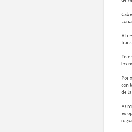
de Ár
Cabe 
zonas
Al re
trans
En es
los m
Por o
con l
de la
Asimi
es op
regio