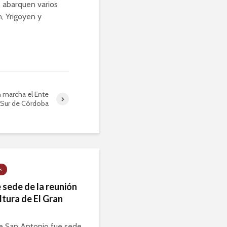
e abarquen varios
, Yrigoyen y
 marcha el Ente
 Sur de Córdoba
S
 sede de la reunión
ltura de El Gran
de San Antonio fue sede