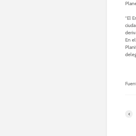
Plane
“El 
ciuda
deriv
En el
Plani
deleg
Fuent