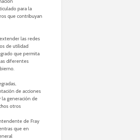
nación
iculado para la
eros que contribuyan
 extender las redes
os de utilidad
tegrado que permita
las diferentes
bierno.
gradas,
ntación de acciones
y la generación de
chos otros
intendente de Fray
ientras que en
eneral