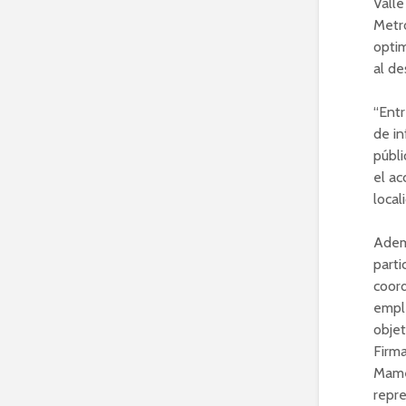
Valle
Metro
optim
al de
“Entr
de in
públi
el ac
local
Adem
parti
coord
emple
objet
Firma
Mamer
repre