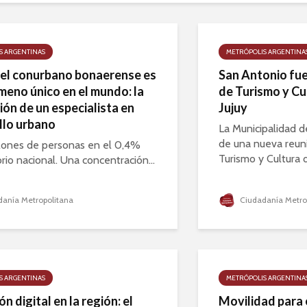
S ARGENTINAS
METRÓPOLIS ARGENTINA
 el conurbano bonaerense es
San Antonio fue
meno único en el mundo: la
de Turismo y Cu
ión de un especialista en
Jujuy
llo urbano
La Municipalidad 
de una nueva reun
lones de personas en el 0,4%
Turismo y Cultura d
orio nacional. Una concentración...
anía Metropolitana
Ciudadanía Metro
S ARGENTINAS
METRÓPOLIS ARGENTINA
n digital en la región: el
Movilidad para e