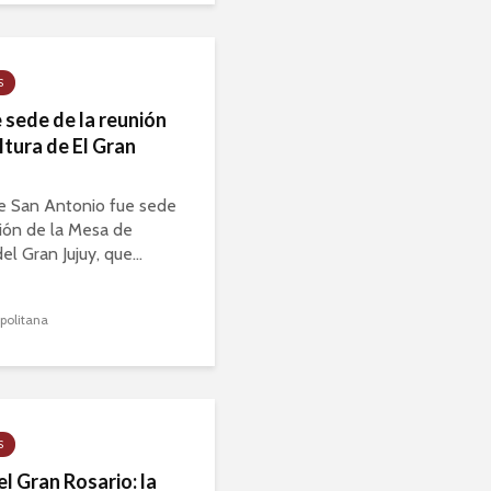
S
 sede de la reunión
ltura de El Gran
de San Antonio fue sede
ión de la Mesa de
el Gran Jujuy, que...
politana
S
l Gran Rosario: la