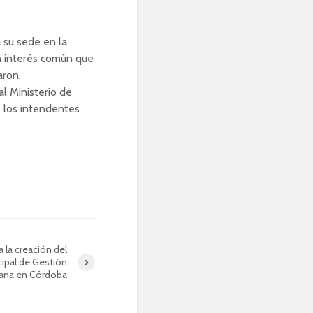
 su sede en la
un interés común que
aron.
l Ministerio de
e los intendentes
 la creación del
cipal de Gestión
tana en Córdoba