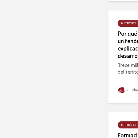
METRÓPOLI
Por qué
un fenó
explicac
desarro
Trece mil
del territ
Ciudad
METRÓPOLI
Formació