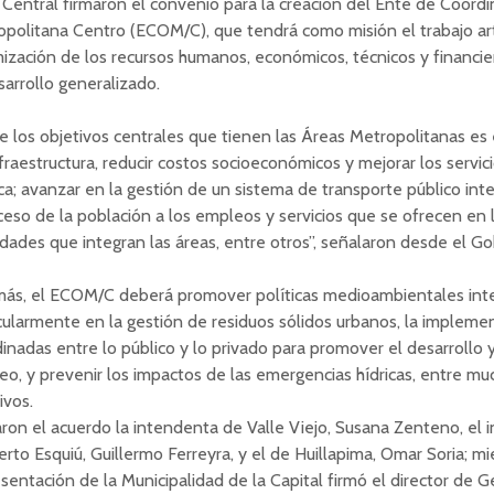
 Central firmaron el convenio para la creación del Ente de Coordi
politana Centro (ECOM/C), que tendrá como misión el trabajo art
ización de los recursos humanos, económicos, técnicos y financi
sarrollo generalizado.
e los objetivos centrales que tienen las Áreas Metropolitanas es
fraestructura, reducir costos socioeconómicos y mejorar los servici
ca; avanzar en la gestión de un sistema de transporte público in
ceso de la población a los empleos y servicios que se ofrecen en 
idades que integran las áreas, entre otros”, señalaron desde el Go
ás, el ECOM/C deberá promover políticas medioambientales inte
cularmente en la gestión de residuos sólidos urbanos, la impleme
inadas entre lo público y lo privado para promover el desarrollo 
o, y prevenir los impactos de las emergencias hídricas, entre mu
ivos.
ron el acuerdo la intendenta de Valle Viejo, Susana Zenteno, el 
to Esquiú, Guillermo Ferreyra, y el de Huillapima, Omar Soria; m
sentación de la Municipalidad de la Capital firmó el director de G