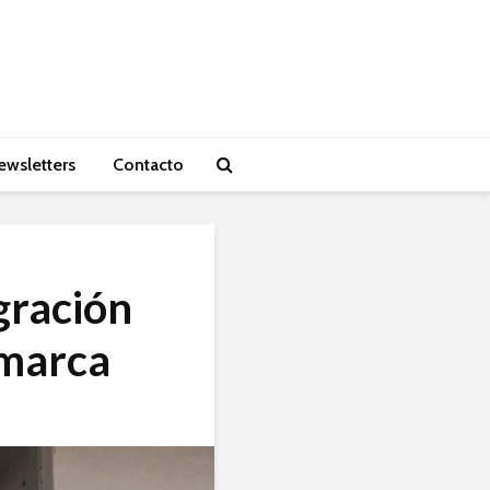
ewsletters
Contacto
gración
amarca