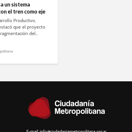
sa un sistema
on el tren como eje
rrollo Productivo,
estacó que el proyecto
fragmentación del...
politana
E-mail: info@ciudadaniametropolitana.org.ar