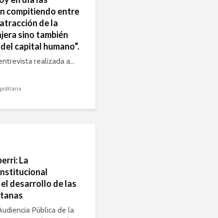
n compitiendo entre
 atracción de la
njera sino también
 del capital humano”.
trevista realizada a...
politana
rri: La
nstitucional
el desarrollo de las
itanas
Audiencia Pública de la