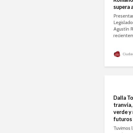
supera a
Presenta
Legislado
Agustín R
recientem
Ciudad
Dalla To
tranvía,
verde y 
futuros 
Tuvimos l