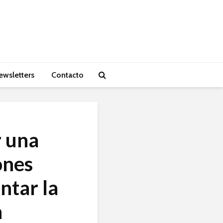
ewsletters
Contacto
r una
ones
ntar la
n