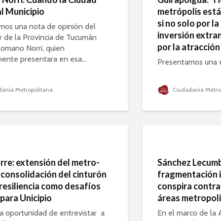
l Municipio
metrópolis está
si no solo por la
mos una nota de opinión del
inversión extra
r de la Provincia de Tucumán
por la atracción
omano Norri, quien
ente presentara en esa...
Presentamos una en
anía Metropolitana
Ciudadanía Metro
rre: extensión del metro-
Sánchez Lecumbe
 consolidación del cinturón
fragmentación i
resiliencia como desafíos
conspira contra 
para Unicipio
áreas metropol
a oportunidad de entrevistar a
En el marco de la 