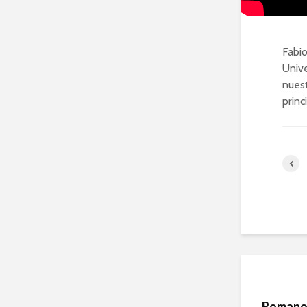
Fabio
Unive
nuest
princ
Romano 