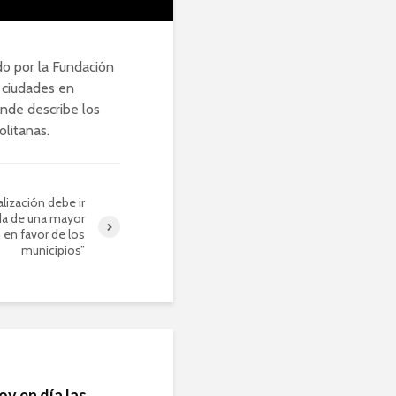
do por la Fundación
a ciudades en
nde describe los
litanas.
alización debe ir
a de una mayor
 en favor de los
municipios”
oy en día las