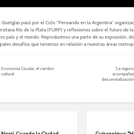
 Quetglas pasó por el Ciclo “Pensando en la Argentina” organiza
rsitaria Río de la Plata (FURP) y reflexiones sobre el futuro de l
ro país y el mundo. Reproducimos una parte de su exposición, do
ipales desafíos que tenemos en relación a nuestras áreas metropo
Economía Circular, el cambio
“La region
cultural
acompañad
descentralización
Norri. Cuando la Ciudad
Guirapoigua: “H