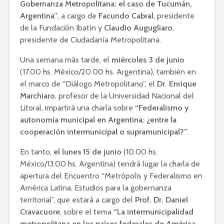
Gobernanza Metropolitana: el caso de Tucumán,
Argentina”
, a cargo de
Facundo Cabral
, presidente
de la Fundación Ibatín y
Claudio Augugliaro
,
presidente de Ciudadanía Metropolitana.
Una semana más tarde, el
miércoles 3 de junio
(17.00 hs. México/20.00 hs. Argentina), también en
el marco de “Diálogo Metropolitano”, el
Dr. Enrique
Marchiaro
, profesor de la Universidad Nacional del
Litoral, impartirá una charla sobre
“Federalismo y
autonomía municipal en Argentina: ¿entre la
cooperación intermunicipal o supramunicipal?”
.
En tanto,
el lunes 15 de junio
(10.00 hs.
México/13.00 hs. Argentina) tendrá lugar la charla de
apertura del Encuentro “Metrópolis y Federalismo en
América Latina. Estudios para la gobernanza
territorial”, que estará a cargo del
Prof. Dr. Daniel
Cravacuore
, sobre el tema
“La intermunicipalidad
metropolitana en los países federales de América