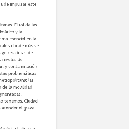
a de impulsar este
anas. El rol de las
imático y la
orna esencial en la
locales donde más se
on generadoras de
s niveles de
ión y contaminación
stas problemáticas
etropolitana; las
n de la movilidad
agmentadas,
no tenemos. Ciudad
 atender el grave
 América Latina se