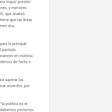
una mayor presión
iones, y menores
DE, que analizó
tiene que las áreas
enen una
para la principal
l período
 avances en materia
biernos de facto o
ra superar las
erar acuerdos, por
la política es el
ue debemos ponernos