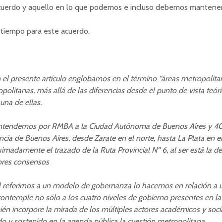
cuerdo y aquello en lo que podemos e incluso debemos mantener
 tiempo para este acuerdo.
 el presente artículo englobamos en el término “áreas metropolitan
politanas, más allá de las diferencias desde el punto de vista teór
 una de ellas.
ntendemos por RMBA a la Ciudad Autónoma de Buenos Aires y 40 
ncia de Buenos Aires, desde Zarate en el norte, hasta La Plata en el
imadamente el trazado de la Ruta Provincial Nº 6, al ser está la de
res consensos
l referirnos a un modelo de gobernanza lo hacemos en relación a u
ontemple no sólo a los cuatro niveles de gobierno presentes en la 
én incorpore la mirada de los múltiples actores académicos y soci
do y sostenido en la agenda pública la cuestión metropolitana.