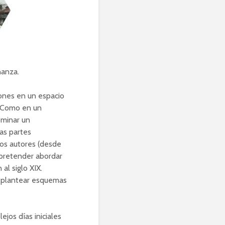
nanza.
iones en un espacio
. Como en un
ominar un
as partes
tos autores (desde
 pretender abordar
al siglo XIX.
 plantear esquemas
jos días iniciales