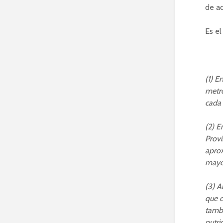
de a
Es el
(1)
En
metro
cada
(2)
E
Provi
aprox
mayo
(3)
A
que c
tambi
nutri