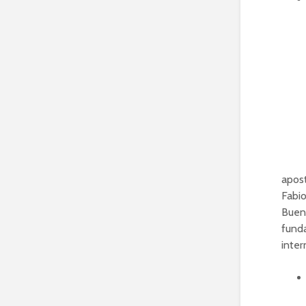
Defin
apost
Fabio
Bueno
funda
inter