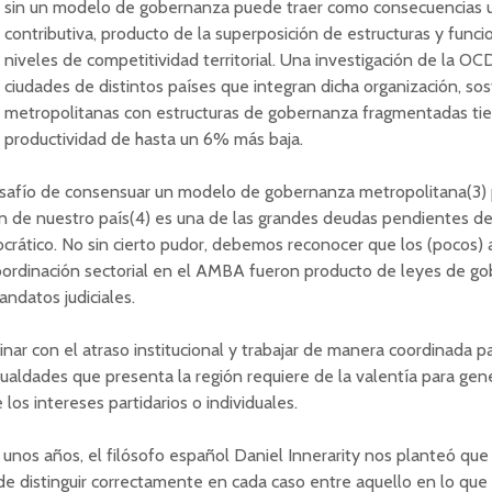
sin un modelo de gobernanza puede traer como consecuencias 
contributiva, producto de la superposición de estructuras y func
niveles de competitividad territorial. Una investigación de la OC
ciudades de distintos países que integran dicha organización, sos
metropolitanas con estructuras de gobernanza fragmentadas ti
productividad de hasta un 6% más baja.
esafío de consensuar un modelo de gobernanza metropolitana(3)
n de nuestro país(4)
es una de las grandes deudas pendientes de
rático. No sin cierto pudor, debemos reconocer que los (pocos)
ordinación sectorial en el AMBA fueron producto de leyes de go
ndatos judiciales.
nar con el atraso institucional y trabajar de manera coordinada pa
ualdades que presenta la región requiere de la valentía para gen
 los intereses partidarios o individuales.
unos años, el filósofo español Daniel Innerarity nos planteó que “
de distinguir correctamente en cada caso entre aquello en lo q