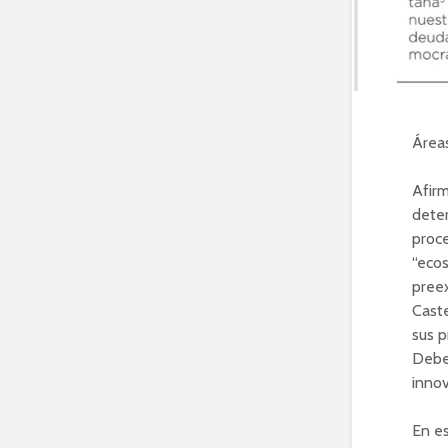
Área
Afirm
dete
proce
“ecos
preex
Cast
sus p
Debe
innov
En es