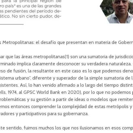
s Metropolitanas: el desafío que presentan en materia de Gober
ar que las áreas metropolitanas(1)
son una sumatoria de jurisdicc
rminado implica claramente desconocer su verdadera naturaleza
so de fusión, la resultante en este caso es lo que podemos den
istema urbano”, diferente y superador de la simple sumatoria de l
istentes. Así, lo han venido afirmado a lo largo del tiempo distin
ells, 1974, al GPSC World Bank en 2020), por lo que no podemos
roblemáticas y su gestión a partir de ideas o modelos que remiten 
mos entonces comprender la complejidad de estas metrópolis y
adores y participativos para su gobernanza.
te sentido, fuimos muchos los que nos ilusionamos en esos comple