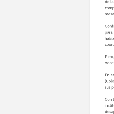
de la
comp
mesa
Confi
para 
habí
coord
Pero,
nece
En e
(Colo
sus 
Con l
insti
desap