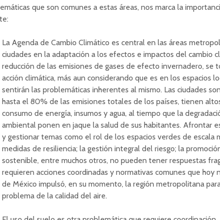
emáticas que son comunes a estas áreas, nos marca la importanci
te:
La Agenda de Cambio Climático es central en las áreas metropolit
ciudades en la adaptación a los efectos e impactos del cambio cl
reducción de las emisiones de gases de efecto invernadero, se t
acción climática, más aun considerando que es en los espacios 
sentirán las problemáticas inherentes al mismo. Las ciudades s
hasta el 80% de las emisiones totales de los países, tienen alto
consumo de energía, insumos y agua, al tiempo que la degradac
ambiental ponen en jaque la salud de sus habitantes. Afrontar e
y gestionar temas como el rol de los espacios verdes de escala m
medidas de resiliencia; la gestión integral del riesgo; la promoció
sostenible, entre muchos otros, no pueden tener respuestas fr
requieren acciones coordinadas y normativas comunes que hoy 
de México impulsó, en su momento, la región metropolitana para
problema de la calidad del aire.
El uso del suelo es otra problemática que requiere coordinación.