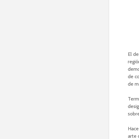
El d
regió
democ
de co
de ma
Termi
desig
sobre
Hace 
arte 